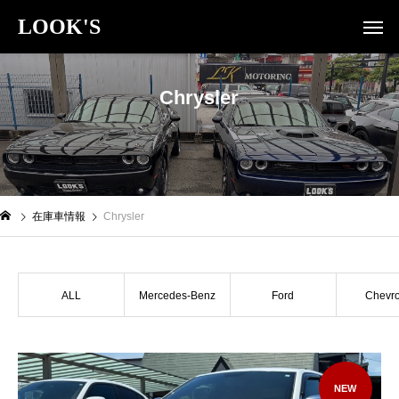
LOOK'S
Chrysler
在庫車情報
Chrysler
ALL
Mercedes-Benz
Ford
Chevro
NEW