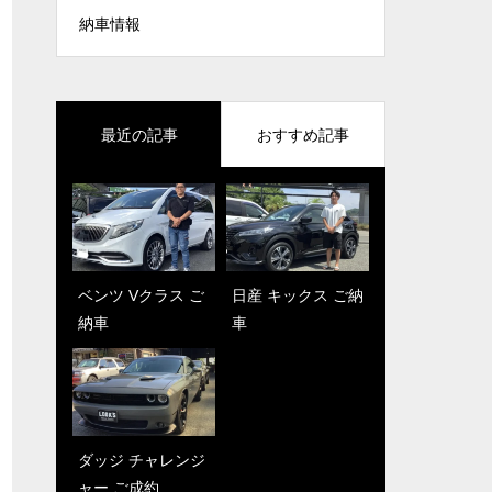
納車情報
最近の記事
おすすめ記事
ベンツ Vクラス ご
シボレー カマロLT
日産 キックス ご納
マセラティレヴァ
納車
-RS ご納車
車
ンテ ご納車
ダッジ チャレンジ
シボレーカマロ ご
ャー ご成約
納車