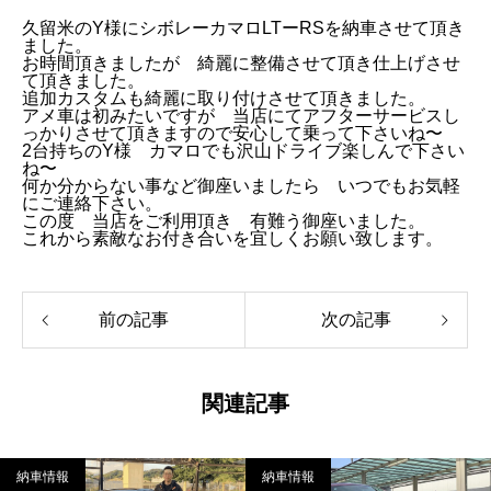
久留米のY様にシボレーカマロLTーRSを納車させて頂き
ました。
お時間頂きましたが 綺麗に整備させて頂き仕上げさせ
て頂きました。
追加カスタムも綺麗に取り付けさせて頂きました。
アメ車は初みたいですが 当店にてアフターサービスし
っかりさせて頂きますので安心して乗って下さいね〜
2台持ちのY様 カマロでも沢山ドライブ楽しんで下さい
ね〜
何か分からない事など御座いましたら いつでもお気軽
にご連絡下さい。
この度 当店をご利用頂き 有難う御座いました。
これから素敵なお付き合いを宜しくお願い致します。
前の記事
次の記事
関連記事
納車情報
納車情報