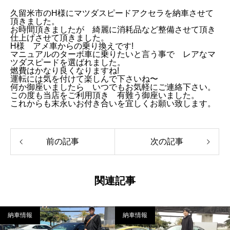
久留米市のH様にマツダスピードアクセラを納車させて
頂きました。
お時間頂きましたが 綺麗に消耗品など整備させて頂き
仕上げさせて頂きました。
H様 アメ車からの乗り換えです!
マニュアルのターボ車に乗りたいと言う事で レアなマ
ツダスピードを選ばれました。
燃費はかなり良くなりますね!
運転には気を付けて楽しんで下さいね〜
何か御座いましたら いつでもお気軽にご連絡下さい。
この度も当店をご利用頂き 有難う御座いました。
これからも末永いお付き合いを宜しくお願い致します。
前の記事
次の記事
関連記事
納車情報
納車情報