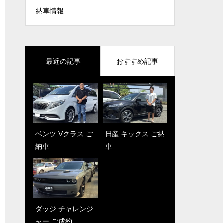
納車情報
最近の記事
おすすめ記事
ベンツ Vクラス ご
クラウンRS ご納
日産 キックス ご納
クライスラー300
納車
車
車
ラグジュアリー ご
納車
ダッジ チャレンジ
ャー ご成約
ルーミー ご納車