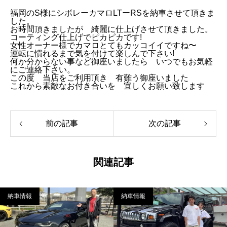
福岡のS様にシボレーカマロLTーRSを納車させて頂きま
した。
お時間頂きましたが 綺麗に仕上げさせて頂きました。
コーティング仕上げでピカピカです!
女性オーナー様でカマロとてもカッコイイですね〜
運転に慣れるまで気を付けて楽しんで下さい!
何か分からない事など御座いましたら いつでもお気軽
にご連絡下さい。
この度 当店をご利用頂き 有難う御座いました
これから素敵なお付き合いを 宜しくお願い致します
前の記事
次の記事
関連記事
納車情報
納車情報